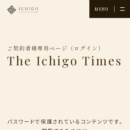
MENU
メニュー
MENU
ご契約者様専用ページ（ログイン）
TOP
INITIATIVES
The Ichigo Times
トップ
取り組み
SERVICE
INFORMATION
個人向けサービス
お知らせ/
セミナー情報
CONSULTING
COLUMN
企業向け
コラム
コンサルティング
COMPANY
RECRUIT
会社概要
採用情報
パスワードで保護されているコンテンツです。
MEMBER
CONTACT