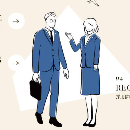
E
ス
G
04
RE
採用情