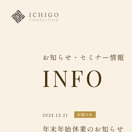
お
知
ら
せ
・
セ
ミ
ナ
ー
情
報
I
N
F
O
2024.12.21
お知らせ
年末年始休業のお知らせ