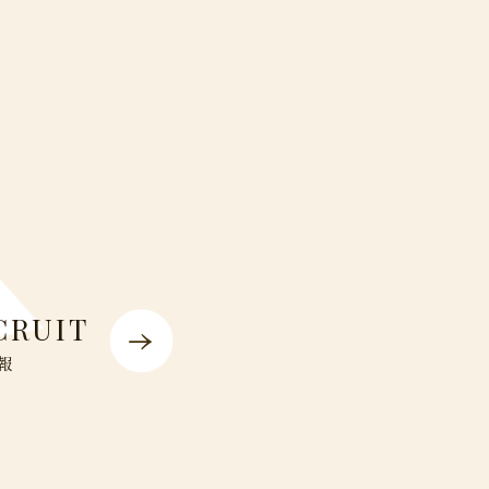
CRUIT
報