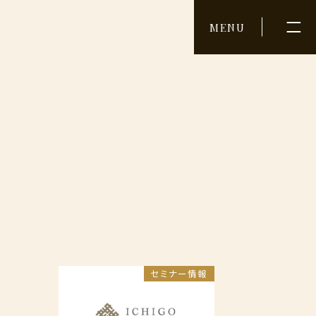
TACT
MENU
わせ
Ichigo Times
様
ジ
から
セミナー情報