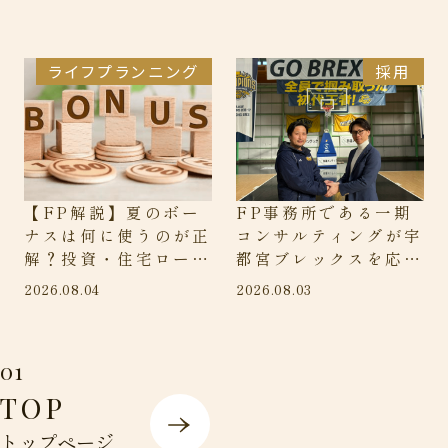
ライフプランニング
採用
【FP解説】夏のボー
FP事務所である一期
ナスは何に使うのが正
コンサルティングが宇
解？投資・住宅ロー
都宮ブレックスを応援
ン・貯蓄？最適解を
する理由とその想い
2026.08.04
2026.08.03
FPが解説！
01
TOP
トップページ