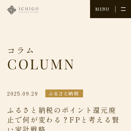
MENU
メニュー
MENU
コ
ラ
ム
TOP
INITIATIVES
C
O
L
U
M
N
トップ
取り組み
SERVICE
INFORMATION
個人向けサービス
お知らせ/
セミナー情報
CONSULTING
COLUMN
2025.09.29
ふるさと納税
企業向け
コラム
コンサルティング
ふるさと納税のポイント還元廃
COMPANY
RECRUIT
会社概要
採用情報
止で何が変わる？FPと考える賢
い家計戦略
MEMBER
CONTACT